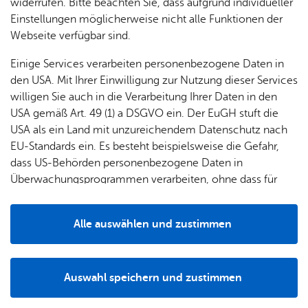
chen
widerrufen. Bitte beachten Sie, dass aufgrund individueller
len,
ste­her
dung
Maß­nah­me im Bau­stel­len­por­tal an­zei­gen
Einstellungen möglicherweise nicht alle Funktionen der
Daten
& Ort­
& Er­
Webseite verfügbar sind.
Der Paul-Gerhardt-Weg ist ab Freitag, 10. Juli zwischen
& Fak­
schaft
zie­
His­to­
den Einmündungen Bodelschwinghstraße und Zöcklerweg
ten
s­rat
hung
ri­sches
Einige Services verarbeiten personenbezogene Daten in
gesperrt. Grund für die Tiefbauarbeiten, die in den
den USA. Mit Ihrer Einwilligung zur Nutzung dieser Services
Zöcklerweg übergehen und voraussichtlich bis Dienstag,
willigen Sie auch in die Verarbeitung Ihrer Daten in den
Nach­
Woh­
Lo­ka­le
Orts­
7. August dauern werden, ist die Erneuerung der
USA gemäß Art. 49 (1) a DSGVO ein. Der EuGH stuft die
rich­
nen
Agen­
plan
Wasserleitung. Anlieger können von der
USA als ein Land mit unzureichendem Datenschutz nach
ten
da
Bodelschwinghstraße und dem Zöcklerweg bis zum
EU-Standards ein. Es besteht beispielsweise die Gefahr,
Baustellenbereich einfahren. Ab Montag, 24. August wird
dass US-Behörden personenbezogene Daten in
dann der Brenzweg für knapp zwei Wochen gesperrt, da
Überwachungsprogrammen verarbeiten, ohne dass für
auch hier die Wasserleitung erneuert wird. Die Umleitung
Europäerinnen und Europäer eine Klagemöglichkeit
ist ausgeschildert.
besteht.
Alle auswählen und zustimmen
Alle Informationen zu Straßenbauarbeiten, Sperrungen und
Details
Umleitungen in Friedrichshafen:
www.baustellen.friedrichshafen.de
.
Auswahl speichern und zustimmen
Notwendig
Drittanbieter
Zur Über­sicht