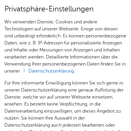
Privatsphäre-Einstellungen
Menü
Wir verwenden Dienste, Cookies und andere
Nach­rich­ten
Technologien auf unserer Webseite. Einige von diesen
sind unbedingt erforderlich. Es können personenbezogene
Daten, wie z. B. IP-Adressen für personalisierte Anzeigen
und Inhalte oder Messungen von Anzeigen und Inhalten
Un­se­re Ort­schaft
Vor­le­sen
verarbeitet werden. Detaillierte Informationen über die
Verwendung Ihrer personenbezogenen Daten finden Sie in
Mitt­woch, 08. Juli 2026
unserer
Datenschutzerklärung
.
Sperrungen in der Löwental-
Aus­bil­
Ver­an­
Ge­
Hal­len
Für Ihre informierte Einwilligung können Sie sich gerne in
Siedlung
dung
stal­
sund­
unserer Datenschutzerklärung eine genaue Auflistung der
& of­fe­
tun­
heit &
Dienste, welche wir auf unserer Webseite einsetzen,
Ver­ei­
ne
gen
So­zia­
ansehen. Es besteht keine Verpflichtung, in die
Freitag, 10. Juli bis voraussichtlich Freitag, 11.
ne
Stel­len
les
Datenverarbeitung einzuwilligen, um dieses Angebot zu
September
nutzen. Sie können Ihre Auswahl in der
Orts­
Kir­
Datenschutzerklärung auch jederzeit bearbeiten oder
Zah­
vor­
Bil­