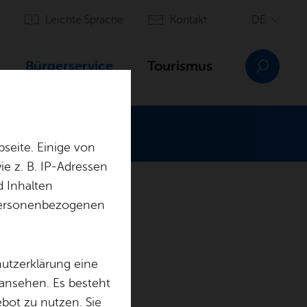
Leich­te Spra­che
Kon­takt
Bür­ger­ser­vice
Tou­ris­mus
seite. Einige von
e z. B. IP-Adressen
d Inhalten
His­to­ri­sches
r personenbezogenen
Orts­plan
hutzerklärung eine
 ansehen. Es besteht
ebot zu nutzen. Sie