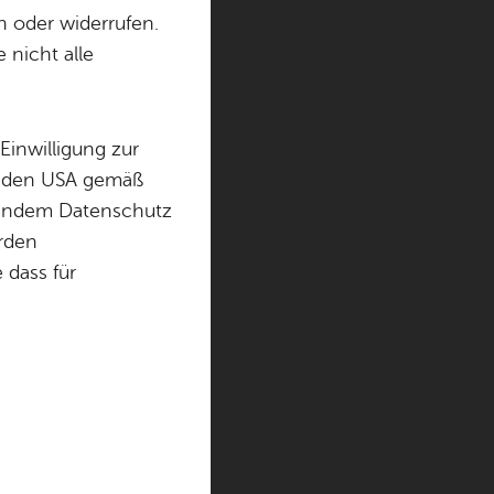
n oder widerrufen.
 nicht alle
ungen der Ortschaft
gsangebot unserer
Einwilligung zur
in den USA gemäß
chendem Datenschutz
örden
dass für
t bis Montag,
n zu den
erden.
Fischbach,
 2, sind zu