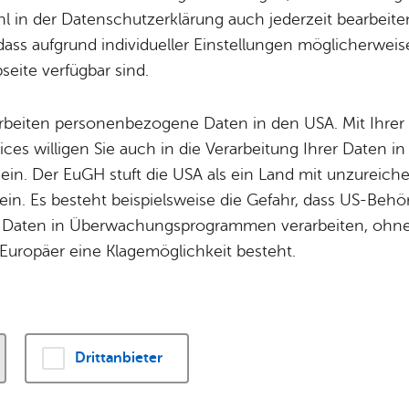
 in der Datenschutzerklärung auch jederzeit bearbeite
dass aufgrund individueller Einstellungen möglicherweise
le Informationen über die Satzungen und Verordn
eite verfügbar sind.
einen Überblick über das gesamte Dienstleistun
Ortsverwaltung und der Stadt Friedrichshafen
arbeiten personenbezogene Daten in den USA. Mit Ihrer 
ices willigen Sie auch in die Verarbeitung Ihrer Daten 
 ein. Der EuGH stuft die USA als ein Land mit unzurei
in. Es besteht beispielsweise die Gefahr, dass US-Beh
Daten in Überwachungsprogrammen verarbeiten, ohne 
Öffnungszeiten
Europäer eine Klagemöglichkeit besteht.
t der Ortsverwaltung Kluftern ist von Montag, 3. Augus
geschlossen. Ausweisdokumente können währenddesse
nungszeiten in der Ortsverwaltung Kluftern abgeholt w
Drittanbieter
eramt Friedrichshafen
, Adenauerplatz 1, das Bürgeramt 
aße 306 und die
Ortsverwaltung Ailingen
, Hauptstraße