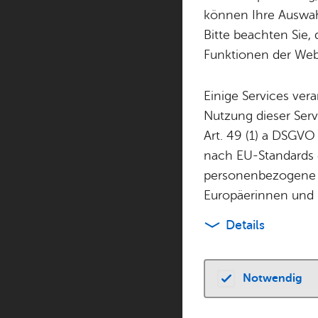
können Ihre Auswahl
Bitte beachten Sie, 
Sie finden hier al
Funktionen der Webs
Kluftern, sowie 
Einige Services ver
Nutzung dieser Serv
Art. 49 (1) a DSGVO
nach EU-Standards e
personenbezogene 
Geänderte 
Europäerinnen und 
Das Bürgeram
Details
17. August 
normalen Öff
Notwendig
Das
Bürg
Zeppelinstr