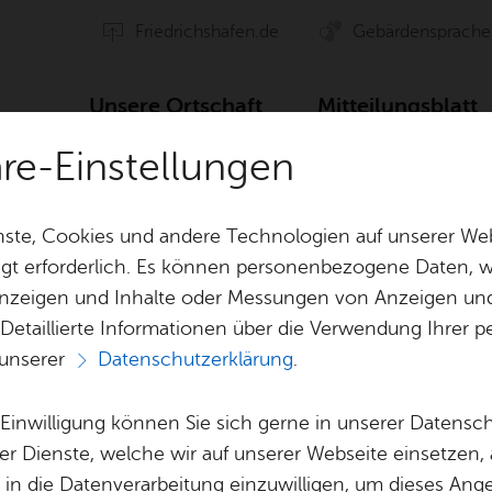
Fried­richs­ha­fen.de
Ge­bär­den­spra­che
Un­se­re Ort­schaft
Mit­tei­lungs­blatt
äre-Einstellungen
ste, Cookies und andere Technologien auf unserer Web
gt erforderlich. Es können personenbezogene Daten, wi
 Anzeigen und Inhalte oder Messungen von Anzeigen un
Ge­sund­heit & So­zia­les
Hal­len
 Detaillierte Informationen über die Verwendung Ihre
 unserer
Datenschutzerklärung
.
chafts­rat
Bil­dung & Er­zie­hung
Ver­ei­ne
Vor­le­sen
e Einwilligung können Sie sich gerne in unserer Datensc
Bür­ger­ser­vice
Lo­ka­le Agen­da
Kir­chen
er Dienste, welche wir auf unserer Webseite einsetzen,
, in die Datenverarbeitung einzuwilligen, um dieses Ang