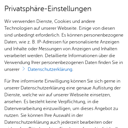
Privatsphäre-Einstellungen
Menü
Wir verwenden Dienste, Cookies und andere
Bür­ger­ser­vice
Technologien auf unserer Webseite. Einige von diesen
sind unbedingt erforderlich. Es können personenbezogene
Daten, wie z. B. IP-Adressen für personalisierte Anzeigen
und Inhalte oder Messungen von Anzeigen und Inhalten
Un­se­re Ort­schaft
Vor­le­sen
verarbeitet werden. Detaillierte Informationen über die
Verwendung Ihrer personenbezogenen Daten finden Sie in
Orts­ver­wal­tung
unserer
Datenschutzerklärung
.
Aus­bil­
Ver­an­
Ge­
Hal­len
Für Ihre informierte Einwilligung können Sie sich gerne in
Die Ortsverwaltung Kluftern versteht sich für die
dung
stal­
sund­
unserer Datenschutzerklärung eine genaue Auflistung der
mehr als 3.600 Einwohner der Ortschaft als
& of­fe­
tun­
heit &
Dienste, welche wir auf unserer Webseite einsetzen,
Ver­ei­
Dienstleister vor Ort
ne
gen
So­zia­
ansehen. Es besteht keine Verpflichtung, in die
ne
Stel­len
les
Datenverarbeitung einzuwilligen, um dieses Angebot zu
nutzen. Sie können Ihre Auswahl in der
Orts­
Kir­
Datenschutzerklärung auch jederzeit bearbeiten oder
Zah­
vor­
Bil­