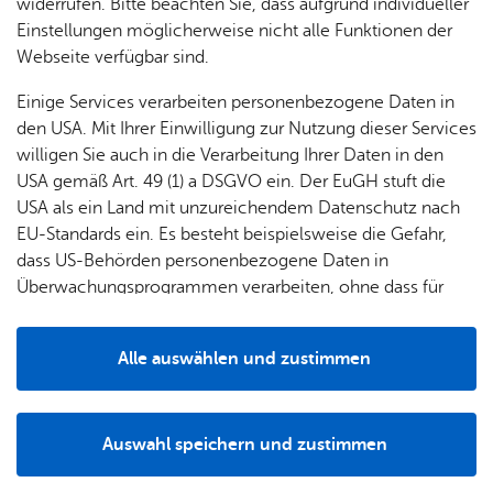
chen
widerrufen. Bitte beachten Sie, dass aufgrund individueller
len,
ste­her
dung
Einstellungen möglicherweise nicht alle Funktionen der
Daten
& Ort­
& Er­
Webseite verfügbar sind.
& Fak­
schaft
zie­
His­to­
ten
s­rat
hung
ri­sches
Einige Services verarbeiten personenbezogene Daten in
den USA. Mit Ihrer Einwilligung zur Nutzung dieser Services
willigen Sie auch in die Verarbeitung Ihrer Daten in den
Nach­
Woh­
Lo­ka­le
Orts­
USA gemäß Art. 49 (1) a DSGVO ein. Der EuGH stuft die
rich­
nen
Agen­
plan
USA als ein Land mit unzureichendem Datenschutz nach
ten
da
EU-Standards ein. Es besteht beispielsweise die Gefahr,
Neben dem Melde- und Passwesen bietet die
dass US-Behörden personenbezogene Daten in
Ortsverwaltung u. a. auch alle
Dienste des Standesamtes
Überwachungsprogrammen verarbeiten, ohne dass für
an. Unser
Rathaus-Team
bietet Ihnen kurze Wege und eine
Europäerinnen und Europäer eine Klagemöglichkeit
umfassende Beratung.
besteht.
Alle auswählen und zustimmen
Unsere Dienstleistungen A-Z
Details
Auswahl speichern und zustimmen
Öff­nungs­zei­ten Orts­ver­wal­tung
Notwendig
Drittanbieter