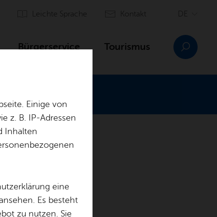
Leich­te Spra­che
Kon­takt
Bür­ger­ser­vice
Tou­ris­mus
seite. Einige von
e z. B. IP-Adressen
d Inhalten
His­to­ri­sches
r personenbezogenen
Orts­plan
hutzerklärung eine
i­ler
 ansehen. Es besteht
ebot zu nutzen. Sie