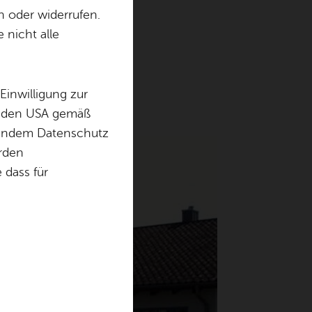
n oder widerrufen.
 nicht alle
en Räumen und vielen
Einwilligung zur
in den USA gemäß
chendem Datenschutz
örden
dass für