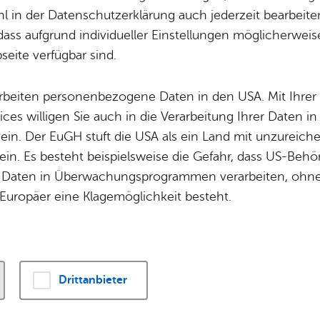
 in der Datenschutzerklärung auch jederzeit bearbeite
dass aufgrund individueller Einstellungen möglicherweise
riginellen und einzigartigen Bauweise, mit groß
eite verfügbar sind.
Fenstern, in heller und freundlicher Atmosphäre
arbeiten personenbezogene Daten in den USA. Mit Ihrer 
ices willigen Sie auch in die Verarbeitung Ihrer Daten 
 ein. Der EuGH stuft die USA als ein Land mit unzurei
in. Es besteht beispielsweise die Gefahr, dass US-Beh
Daten in Überwachungsprogrammen verarbeiten, ohne 
Europäer eine Klagemöglichkeit besteht.
Drittanbieter