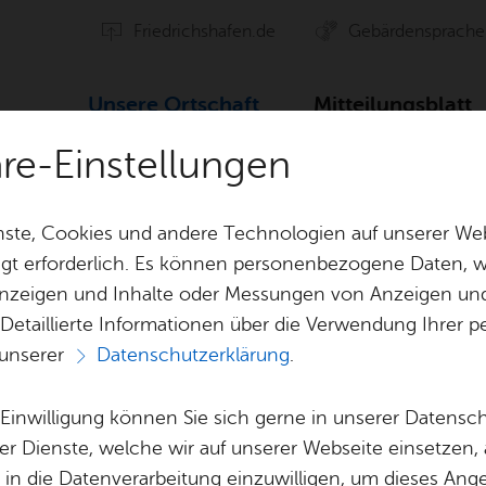
Fried­richs­ha­fen.de
Ge­bär­den­spra­che
Un­se­re Ort­schaft
Mit­tei­lungs­blatt
äre-Einstellungen
ie­hung
Kin­der­gar­ten Efriz­wei­ler
ste, Cookies und andere Technologien auf unserer Web
gt erforderlich. Es können personenbezogene Daten, wi
 Anzeigen und Inhalte oder Messungen von Anzeigen un
Ge­sund­heit & So­zia­les
Hal­len
 Detaillierte Informationen über die Verwendung Ihre
 unserer
Datenschutzerklärung
.
chafts­rat
Bil­dung & Er­zie­hung
Ver­ei­ne
Vor­le­sen
e Einwilligung können Sie sich gerne in unserer Datensc
der­gar­ten Efriz­we
Lo­ka­le Agen­da
Kir­chen
er Dienste, welche wir auf unserer Webseite einsetzen,
, in die Datenverarbeitung einzuwilligen, um dieses Ang