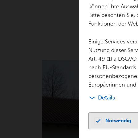
können Ihre Auswahl
Bitte beachten Sie, 
Geprägt von einer o
Funktionen der Webs
Einige Services ver
Nutzung dieser Serv
Art. 49 (1) a DSGVO
nach EU-Standards e
personenbezogene 
Europäerinnen und 
Details
Notwendig